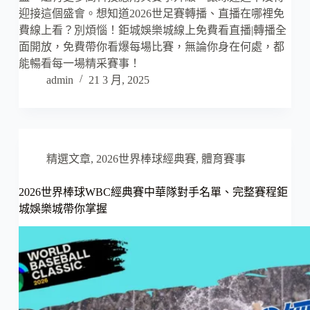
迎接這個盛會。想知道2026世足賽轉播、直播在哪裡免
費線上看？別煩惱！鉅城娛樂城線上免費看直播|轉播全
面開放，免費帶你看爆每場比賽，無論你身在何處，都
能暢看每一場精采賽事！
admin
21 3 月, 2025
精選文章
,
2026世界棒球經典賽
,
體育賽事
2026世界棒球WBC經典賽中華隊對手名單、完整賽程鉅
城娛樂城帶你掌握