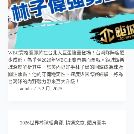
WBC資格賽即將在台北大巨蛋隆重登場！台灣隊陣容逐
步成形，為爭奪2026年WBC正賽門票而奮戰。鉅城娛樂
城深度解析其中，旅美內野好手林子偉的回歸成為球迷
關注焦點。他的守備穩定性、速度與國際賽經驗，將為
台灣隊的內野戰力帶來巨大升級！
admin
5 2 月, 2025
2026世界棒球經典賽
,
精選文章
,
體育賽事