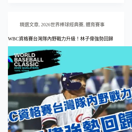
精選文章
,
2026世界棒球經典賽
,
體育賽事
WBC資格賽台灣隊內野戰力升級！林子偉強勢回歸