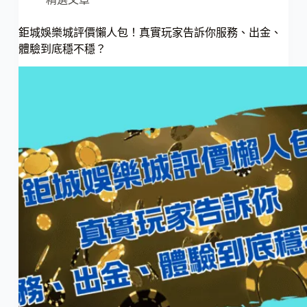
鉅城娛樂城評價懶人包！真實玩家告訴你服務、出金、
體驗到底穩不穩？