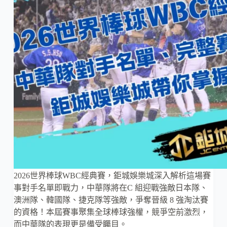
2026世界棒球WBC經典賽，鉅城娛樂城深入解析這場賽
事對手名單即戰力，中華隊將在C 組迎戰強敵日本隊、
澳洲隊、韓國隊、捷克隊等強敵，爭奪晉級 8 強淘汰賽
的資格！本屆賽事聚集全球棒球強權，競爭空前激烈，
而中華隊的表現更是備受矚目。