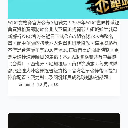
WBC資格賽官方公布A組戰力！2025年WBC世界棒球經
典賽資格賽即將於台北大巨蛋正式開戰！鉅城娛樂城最
新解析WBC官方在近日正式公布A組各隊28人完整名
單，而中華隊的初步27人名單也同步曝光，這場資格賽
不僅是台灣隊爭奪2026年WBC正賽門票的關鍵時刻，更
是全球棒球迷矚目的焦點！本屆A組資格賽共有中華隊
（台灣）、西班牙、尼加拉瓜、南非等勁旅，每支球隊
都派出強大陣容競逐晉級資格。官方名單公佈後，投打
陣容配置、戰力對比及關鍵球員成為球迷熱議話題。
admin
4 2 月, 2025