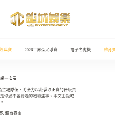
球經典賽
2026世界盃足球賽
電子老虎機
體育
資訊一次看
作為主場隊伍，將全力以赴爭取正賽的晉級資
是球迷不容錯過的體壇盛事。本文由鉅城
。
賽
,
體育賽事