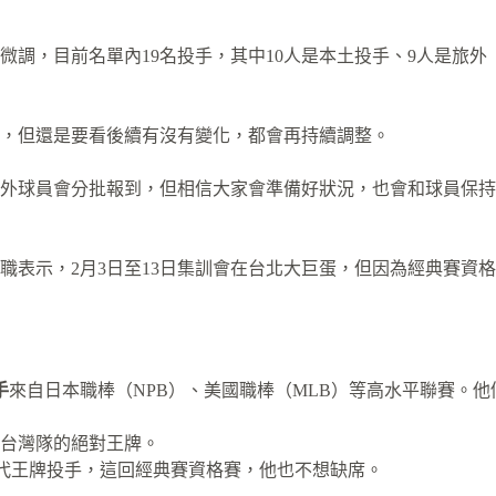
調，目前名單內19名投手，其中10人是本土投手、9人是旅外（
團，但還是要看後續有沒有變化，都會再持續調整。
旅外球員會分批報到，但相信大家會準備好狀況，也會和球員保持
表示，2月3日至13日集訓會在台北大巨蛋，但因為經典賽資格
手
來自日本職棒（NPB）、美國職棒（MLB）等高水平聯賽。
是台灣隊的絕對王牌。
代王牌投手，這回經典賽資格賽，他也不想缺席。