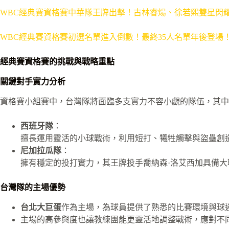
WBC經典賽資格賽中華隊王牌出擊！古林睿煬、徐若熙雙星閃
WBC經典賽資格賽初選名單進入倒數！最終35人名單年後登場
經典賽資格賽的挑戰與戰略重點
關鍵對手實力分析
資格賽小組賽中，台灣隊將面臨多支實力不容小覷的隊伍，其中
西班牙隊
：
擅長運用靈活的小球戰術，利用短打、犧牲觸擊與盜壘創
尼加拉瓜隊
：
擁有穩定的投打實力，其王牌投手喬納森·洛艾西加具備
台灣隊的主場優勢
台北大巨蛋
作為主場，為球員提供了熟悉的比賽環境與球
主場的高參與度也讓教練團能更靈活地調整戰術，應對不