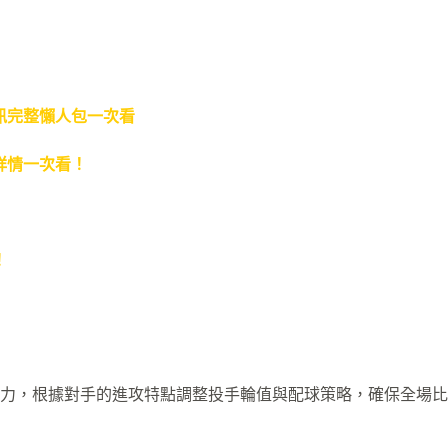
訊完整懶人包一次看
詳情一次看！
！
力，根據對手的進攻特點調整投手輪值與配球策略，確保全場比