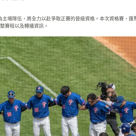
作為主場隊伍，將全力以赴爭取正賽的晉級資格。本次資格賽，匯
整賽程以及轉播資訊。