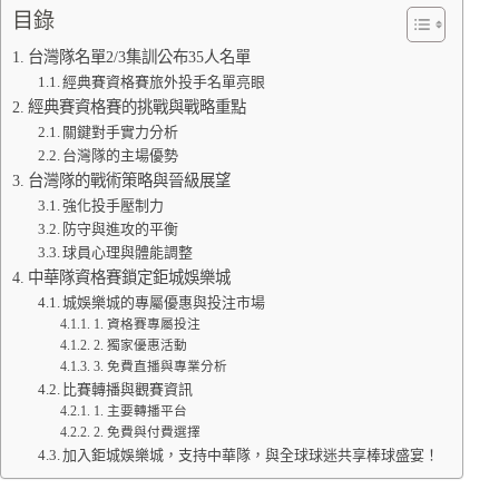
目錄
台灣隊名單2/3集訓公布35人名單
經典賽資格賽旅外投手名單亮眼
經典賽資格賽的挑戰與戰略重點
關鍵對手實力分析
台灣隊的主場優勢
台灣隊的戰術策略與晉級展望
強化投手壓制力
防守與進攻的平衡
球員心理與體能調整
中華隊資格賽鎖定鉅城娛樂城
城娛樂城的專屬優惠與投注市場
1. 資格賽專屬投注
2. 獨家優惠活動
3. 免費直播與專業分析
比賽轉播與觀賽資訊
1. 主要轉播平台
2. 免費與付費選擇
加入鉅城娛樂城，支持中華隊，與全球球迷共享棒球盛宴！