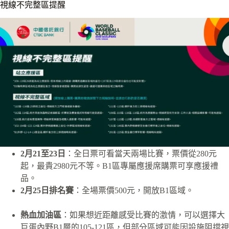
視線不完整區提醒
2月21至23日
：
全日票可看當天兩場比賽
，票價從280元
起，最貴2980元不等。
B1區專屬應援席購票可享應援禮
品
。
2月25日排名賽
：全場票價500元，開放B1區域。
熱血加油區
：如果想
近距離
感受比賽的激情，可以選擇
大
巨蛋內野B1層的105-121區
，但
部分區域
可能
因設施阻擋視