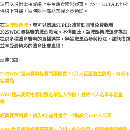
眾可以通過電視或線上平台觀看精彩賽事。此外，
ELTA.tv
也提
供線上直播，隨時隨地都能掌握比賽動態。
在
鉅城娛樂城
，您可以透過SUPER體育註冊後免費觀看
2025WBC資格賽的激烈戰況。不僅如此，鉅城娛樂城還會為您
提供多種體育賽事的直播選擇，無論您是否參與投注，都能找到
並享受最精彩的體育比賽直播！
延伸閱讀:
2025WBC經典賽資格賽門票開賣！2月大巨蛋熱血開戰，精彩不
容錯過
WBC經典賽資格賽初選名單進入倒數！最終35人名單年後登
場！
經典賽資格賽！納入9名旅外投手 2/3集訓公布35人名單
WBC世界棒球經典賽賽程、分組、各隊名單、轉直播資訊完整