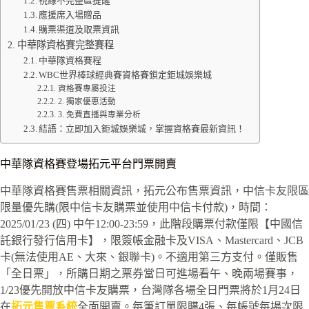
視線不完整區提醒
應援席入場贈品
購票渠道及取票資訊
中華隊資格賽完整賽程
中華隊資格賽程
WBC世界棒球經典賽資格賽鎖定鉅城娛樂城
資格賽專屬投注
2. 獨家優惠活動
3. 免費直播與專業分析
結語：立即加入鉅城娛樂城，掌握資格賽最新資訊！
中華隊資格賽登場拓元平台門票開賣
中華隊資格賽售票相關資訊，拓元公布售票資訊，中信卡友限區
限量優先購(限中信卡友購票並使用中信卡付款)，時間：
2025/01/23 (四) 中午12:00-23:59，此階段購票付款僅限【中國信
託銀行發行信用卡】，限簽帳金融卡及VISA、Mastercard、JCB
卡(無法使用AE、大來、銀聯卡)。不適用第三方支付。僅販售
「全日票」，所購日期之票券當日可進場看午、晚兩場賽事，
1/23優先開放中信卡友購票，台灣隊各場全日門票將於1月24日
在
拓元售票系統
全面開賣。每筆訂單限購4張、每帳號每場次限