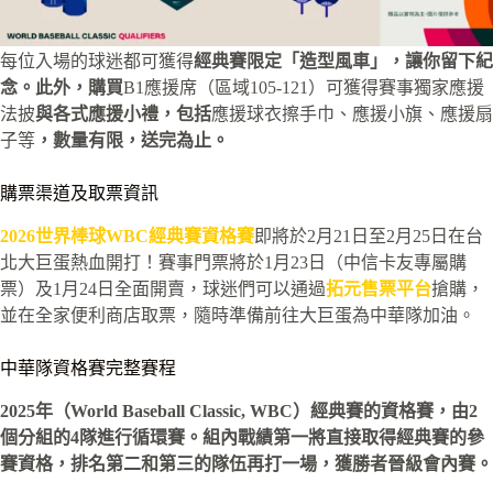
每位入場的球迷都可獲得
經典賽限定「造型風車」
，讓你留下紀
念。此外，購買
B1應援席（區域105-121）可獲得賽事獨家應援
法披
與各式應援小禮，包括
應援球衣擦手巾、應援小旗、應援扇
子等
，數量有限，送完為止。
購票渠道及取票資訊
2026世界棒球WBC經典賽資格賽
即將於2月21日至2月25日在台
北大巨蛋熱血開打！賽事門票將於1月23日（中信卡友專屬購
票）及1月24日全面開賣，球迷們可以通過
拓元售票平台
搶購，
並在
全家便利商店
取票，隨時準備前往大巨蛋為中華隊加油。
中華隊資格賽完整賽程
2025年（World Baseball Classic, WBC）經典賽的資格賽，由2
個分組的4隊進行循環賽。組內戰績第一將直接取得經典賽的參
賽資格，排名第二和第三的隊伍再打一場，獲勝者晉級會內賽。