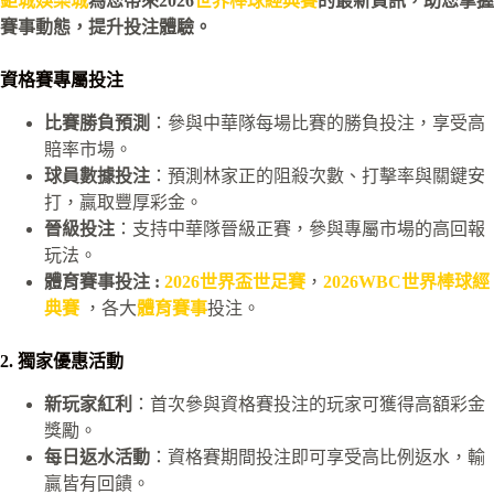
鉅城娛樂城
為您帶來2026
世界棒球經典賽
的最新資訊，助您掌握
賽事動態，提升投注體驗。
資格賽專屬投注
比賽勝負預測
：參與中華隊每場比賽的勝負投注，享受高
賠率市場。
球員數據投注
：預測林家正的阻殺次數、打擊率與關鍵安
打，贏取豐厚彩金。
晉級投注
：支持中華隊晉級正賽，參與專屬市場的高回報
玩法。
體育賽事投注 :
2026世界盃世足賽
，
2026WBC世界棒球經
典賽
，各大
體育賽事
投注。
2. 獨家優惠活動
新玩家紅利
：首次參與資格賽投注的玩家可獲得高額彩金
獎勵。
每日返水活動
：資格賽期間投注即可享受高比例返水，輸
贏皆有回饋。