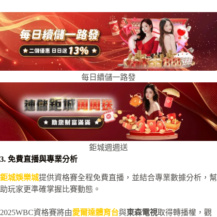
每日續儲一路發
鉅城週週送
3. 免費直播與專業分析
鉅城娛樂城
提供資格賽全程免費直播，並結合專業數據分析，幫
助玩家更準確掌握比賽動態。
2025WBC資格賽將由
愛爾達體育台
與
東森電視
取得轉播權，觀