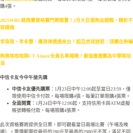
購4張。
2025WBC經典賽資格賽門票開賣！2月大巨蛋熱血開戰，精彩不
容錯過
李珠珢、李多慧、邊荷律通通來台！起亞虎球迷怒：球團在幹嘛
夠資格啦啦隊CT Amaze全員名單揭曉！最強應援團為中華隊加
油
中信卡友今中午搶先購
中信卡友優先購票
：1月23日中午12:00起至當日23:59，僅
限使用中信卡付款，
每場限購4張，每筆訂單限購4張票
。
全面開賣
：1月24日中午12:00起，支持信用卡與ATM虛擬
帳號轉帳付款，每場限購4張票。
此次資格賽將提供
全日票
，即
可觀看當日兩場比賽（午場及晚
場）
。票價範圍從最低的280元至最高的2980元不等，滿足不同