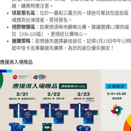
線
，購票時需注意。
球星簽名區
：位於
一壘和三壘方向
，球迷可嘗試在這些區
域遇到台灣球星，等待簽名。
視野遼闊區
：如果想清晰地觀察比賽，建議選擇L2層的座
位（206-220區），更接近比賽核心。
搶購策略
：若想搶先選擇最佳座位，記得1月23日中午12時
起中信卡友專屬搶先購票，為您的座位優先鎖定！
應援席入場贈品