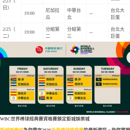
2/23（
日）
尼加拉
中華台
台北大
19:00
－
瓜
北
巨蛋
2/25（
分組第
分組第
台北大
19:00
－
二）
二
三
巨蛋
WBC世界棒球經典賽資格賽鎖定鉅城娛樂城