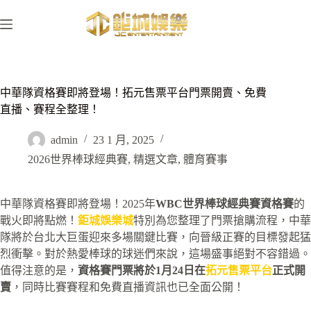
跳
至
主
要
內
容
中華隊資格賽即將登場！拓元售票平台門票開賣、免費
直播、賽程全整理！
admin
23 1 月, 2025
2026世界棒球經典賽
,
精選文章
,
體育賽事
中華隊資格賽即將登場！2025年
WBC世界棒球經典賽資格賽
的
戰火即將點燃！
鉅城娛樂城
特別為您整理了門票搶購流程，中華
隊將於台北大巨蛋迎來多場關鍵比賽，向晉級正賽的目標發起猛
烈衝擊。對於熱愛棒球的球迷們來說，這場盛事絕對不容錯過。
值得注意的是，
資格賽門票將於1月24日在
拓元售票平台
正式開
賣
，同時比賽賽程和免費直播資訊也已全面公開！