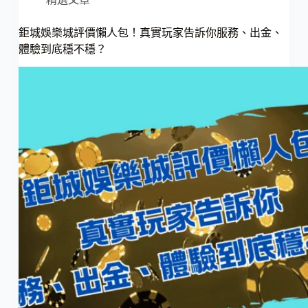
鉅城娛樂城評價懶人包！真實玩家告訴你服務、出金、
體驗到底穩不穩？