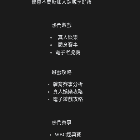
優惠不間斷加入鉅城享好禮
熱門遊戲
真人娛樂
體育賽事
電子老虎機
遊戲攻略
體育賽事分析
真人娛樂攻略
電子遊戲攻略
熱門賽事
WBC經典賽