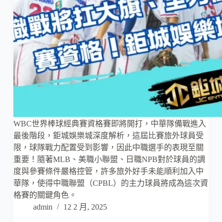
WBC世界棒球經典賽資格賽即將開打，中華隊備戰進入
最後階段，鉅城娛樂城深度解析，這屆比賽旅外球員受
限，球隊戰力配置受到影響，因此中職選手的表現至關
重要！隨著MLB、美職小聯盟、日職NPB對於球員的調
度與參賽條件嚴格控管，許多旅外好手未能順利加入中
華隊，使得中職聯盟（CPBL）的主力球員將成為這次資
格賽的關鍵角色。
admin
12 2 月, 2025