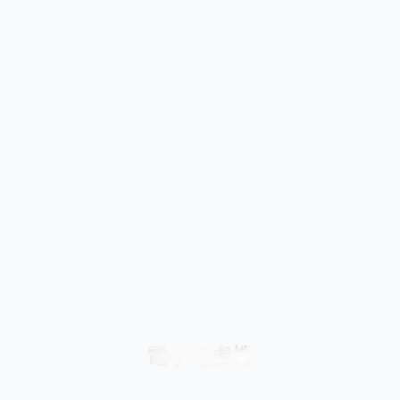
電子老虎機